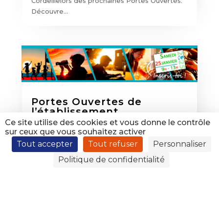
Cordeillelors des prochaines Portes Ouvertes.
Découvre...
Portes Ouvertes de
l’établissement
Ce site utilise des cookies et vous donne le contrôle
Évènements
sur ceux que vous souhaitez activer
Portes Ouvertes de l'établissement Samedi 25
Tout accepter
Tout refuser
Personnaliser
janvier 2025 – De 9h à 13h Ecole – Collège –
Politique de confidentialité
Lycée Général & Professionnel Enseignement
Supérieur – CFA Venez découvrir tous nos
parcours, options, filières, spécialités… en voie
générale et professionnelle. Dès l’école...